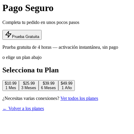
Pago Seguro
Completa tu pedido en unos pocos pasos
Prueba Gratuita
Prueba gratuita de 4 horas — activación instantánea, sin pago
o elige un plan abajo
Selecciona tu Plan
$10.99
$25.99
$39.99
$49.99
1 Mes
3 Meses
6 Meses
1 Año
¿Necesitas varias conexiones?
Ver todos los planes
← Volver a los planes