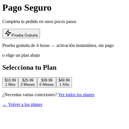
Pago Seguro
Completa tu pedido en unos pocos pasos
Prueba Gratuita
Prueba gratuita de 4 horas — activación instantánea, sin pago
o elige un plan abajo
Selecciona tu Plan
$10.99
$25.99
$39.99
$49.99
1 Mes
3 Meses
6 Meses
1 Año
¿Necesitas varias conexiones?
Ver todos los planes
← Volver a los planes