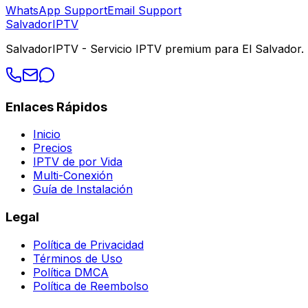
WhatsApp Support
Email Support
Salvador
IPTV
SalvadorIPTV - Servicio IPTV premium para El Salvador. M
Enlaces Rápidos
Inicio
Precios
IPTV de por Vida
Multi-Conexión
Guía de Instalación
Legal
Política de Privacidad
Términos de Uso
Política DMCA
Política de Reembolso