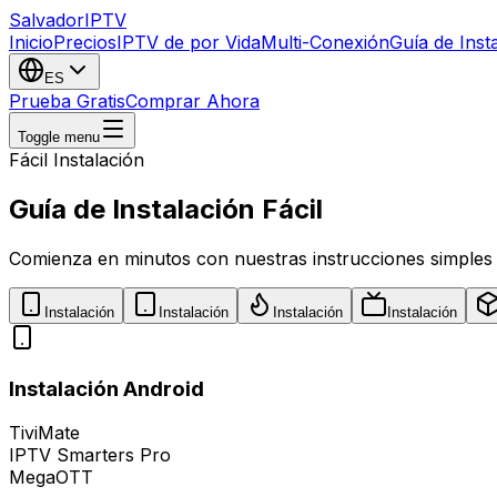
Salvador
IPTV
Inicio
Precios
IPTV de por Vida
Multi-Conexión
Guía de Inst
ES
Prueba Gratis
Comprar Ahora
Toggle menu
Fácil Instalación
Guía de Instalación Fácil
Comienza en minutos con nuestras instrucciones simples
Instalación
Instalación
Instalación
Instalación
Instalación Android
TiviMate
IPTV Smarters Pro
MegaOTT